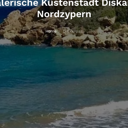
lerische Küstenstadt Diska
Nordzypern
Home
Dipkarpaz