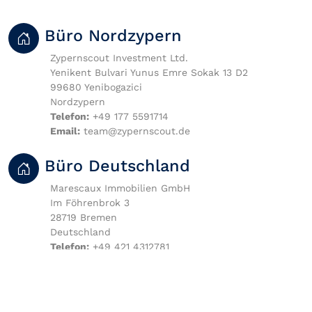
Büro Nordzypern
Zypernscout Investment Ltd.
Yenikent Bulvari Yunus Emre Sokak 13 D2
99680 Yenibogazici
Nordzypern
Telefon:
+49 177 5591714
Email:
team
@
zypernscout.de
Büro Deutschland
Marescaux Immobilien GmbH
Im Föhrenbrok 3
28719 Bremen
Deutschland
Telefon:
+49 421 4312781
Email:
zeam
@
zypernscout.de