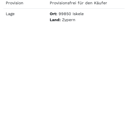
Provision
Provisionsfrei für den Käufer
Lage
Ort:
99850 Iskele
Land:
Zypern
Regionaler Zusatz:
Iskele
Ausstattung
Küche:
Einbauküche, Offene Küche
Bad mit:
Dusche
Bodenbelag:
Fliesen
Heizungsart:
Etagenheizung
Befeuerungsart:
Elektrisch
Fahrstuhl:
Personenaufzug
Stellplatzart:
Freiplatz
Rollstuhlgerecht:
Ja
Barrierefrei:
Ja
Swimmingpool:
Ja
Angschl Gastronomie:
Hotelrestaurant
Flächen
Wohnfläche:
32 m²
Zimmer:
1
Schlafzimmer:
1