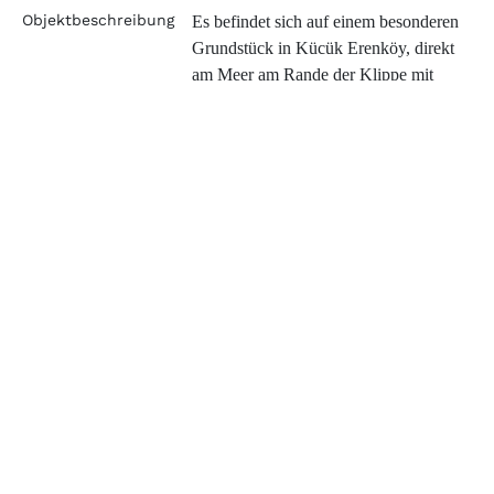
Objektbeschreibung
Es befindet sich auf einem besonderen
Grundstück in Kücük Erenköy, direkt
am Meer am Rande der Klippe mit
einem unglaublichen weiten Winkel von
270 Grad platziert. Wenn Sie das
Grundstück zum ersten Mal betreten,
haben Sie das Gefühl, dass Sie sich im
Meer befinden und nicht nur einen
Blick auf das Meer in der Ferne haben.
Die 8 exklusiven Villen an der vorderen
Fassade befinden sich am Rande der
felsigen Klippe. Die Dachterrasse bietet
einen 360-Grad-Blick auf das Meer und
die Berge auf der Rückseite. Die drei
Schlafzimmer gehen mit dem Blick über
den Garten auf das Meer hinaus.
Die zweite Reihe besteht aus 5 Duplex-