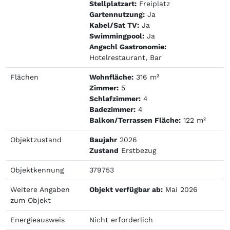
Stellplatzart:
Freiplatz
Gartennutzung:
Ja
Kabel/Sat TV:
Ja
Swimmingpool:
Ja
Angschl Gastronomie:
Hotelrestaurant, Bar
Flächen
Wohnfläche:
316 m²
Zimmer:
5
Schlafzimmer:
4
Badezimmer:
4
Balkon/Terrassen Fläche:
122 m²
Objektzustand
Baujahr
2026
Zustand
Erstbezug
Objektkennung
379753
Weitere Angaben
Objekt verfügbar ab:
Mai 2026
zum Objekt
Energieausweis
Nicht erforderlich