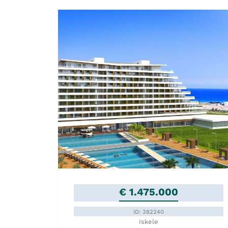
€ 1.475.000
ID: 382240
Iskele