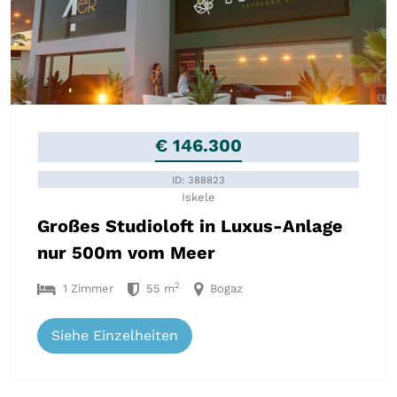
€ 146.300
ID: 388823
Iskele
Großes Studioloft in Luxus-Anlage
nur 500m vom Meer
2
1 Zimmer
55 m
Bogaz
Siehe Einzelheiten