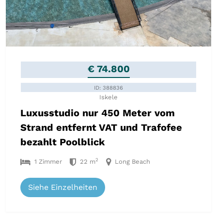
€ 74.800
ID: 388836
Iskele
Luxusstudio nur 450 Meter vom
Strand entfernt VAT und Trafofee
bezahlt Poolblick
2
1 Zimmer
22 m
Long Beach
Siehe Einzelheiten