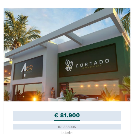
€ 81.900
ID: 388905
Iskele