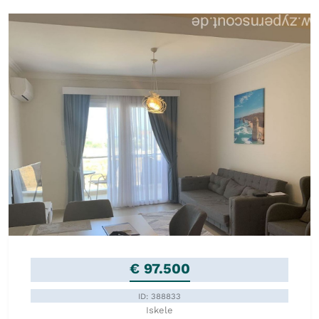
€ 97.500
ID: 388833
Iskele