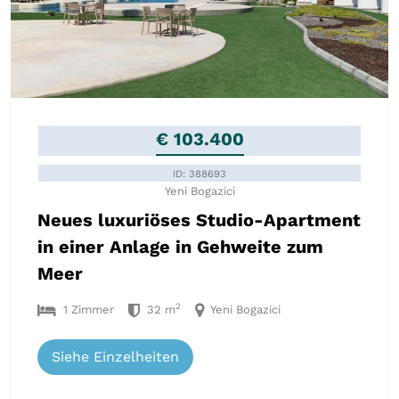
€ 103.400
ID: 388693
Yeni Bogazici
Neues luxuriöses Studio-Apartment
in einer Anlage in Gehweite zum
Meer
2
1 Zimmer
32 m
Yeni Bogazici
Siehe Einzelheiten